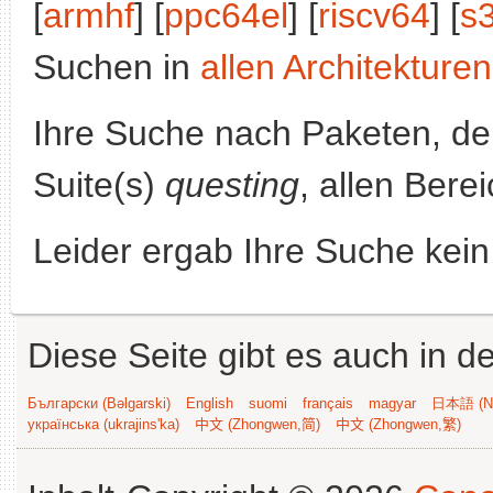
[
armhf
] [
ppc64el
] [
riscv64
] [
s
Suchen in
allen Architekturen
Ihre Suche nach Paketen, 
Suite(s)
questing
, allen Bere
Leider ergab Ihre Suche kein
Diese Seite gibt es auch in 
Български (Bəlgarski)
English
suomi
français
magyar
日本語 (Ni
українська (ukrajins'ka)
中文 (Zhongwen,简)
中文 (Zhongwen,繁)