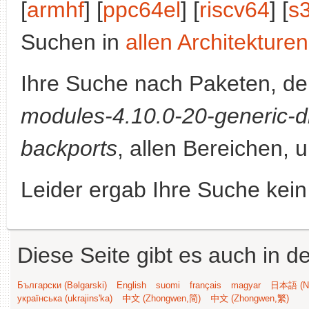
[
armhf
] [
ppc64el
] [
riscv64
] [
s
Suchen in
allen Architekturen
Ihre Suche nach Paketen, 
modules-4.10.0-20-generic-d
backports
, allen Bereichen, 
Leider ergab Ihre Suche kein
Diese Seite gibt es auch in 
Български (Bəlgarski)
English
suomi
français
magyar
日本語 (Ni
українська (ukrajins'ka)
中文 (Zhongwen,简)
中文 (Zhongwen,繁)