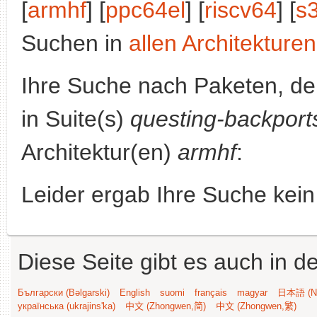
[
armhf
] [
ppc64el
] [
riscv64
] [
s
Suchen in
allen Architekturen
Ihre Suche nach Paketen, 
in Suite(s)
questing-backport
Architektur(en)
armhf
:
Leider ergab Ihre Suche kein
Diese Seite gibt es auch in 
Български (Bəlgarski)
English
suomi
français
magyar
日本語 (Ni
українська (ukrajins'ka)
中文 (Zhongwen,简)
中文 (Zhongwen,繁)