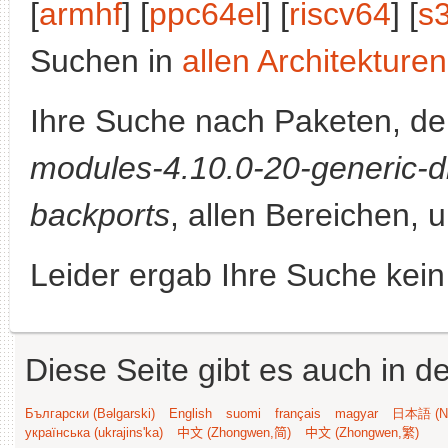
[
armhf
] [
ppc64el
] [
riscv64
] [
s
Suchen in
allen Architekturen
Ihre Suche nach Paketen, 
modules-4.10.0-20-generic-d
backports
, allen Bereichen, 
Leider ergab Ihre Suche kein
Diese Seite gibt es auch in 
Български (Bəlgarski)
English
suomi
français
magyar
日本語 (Ni
українська (ukrajins'ka)
中文 (Zhongwen,简)
中文 (Zhongwen,繁)