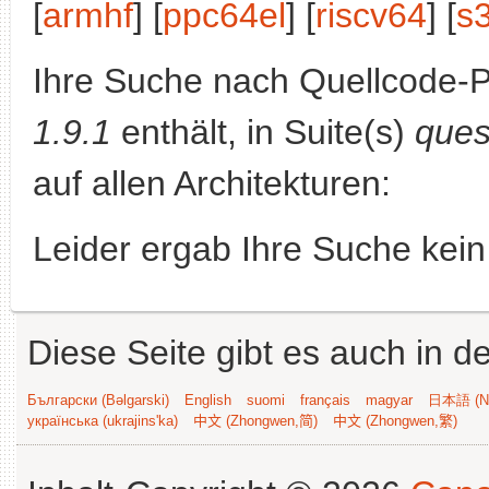
[
armhf
] [
ppc64el
] [
riscv64
] [
s
Ihre Suche nach Quellcode-
1.9.1
enthält, in Suite(s)
ques
auf allen Architekturen:
Leider ergab Ihre Suche kein
Diese Seite gibt es auch in 
Български (Bəlgarski)
English
suomi
français
magyar
日本語 (Ni
українська (ukrajins'ka)
中文 (Zhongwen,简)
中文 (Zhongwen,繁)