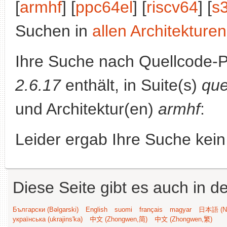
[
armhf
] [
ppc64el
] [
riscv64
] [
s
Suchen in
allen Architekturen
Ihre Suche nach Quellcode-
2.6.17
enthält, in Suite(s)
que
und Architektur(en)
armhf
:
Leider ergab Ihre Suche kein
Diese Seite gibt es auch in 
Български (Bəlgarski)
English
suomi
français
magyar
日本語 (Ni
українська (ukrajins'ka)
中文 (Zhongwen,简)
中文 (Zhongwen,繁)