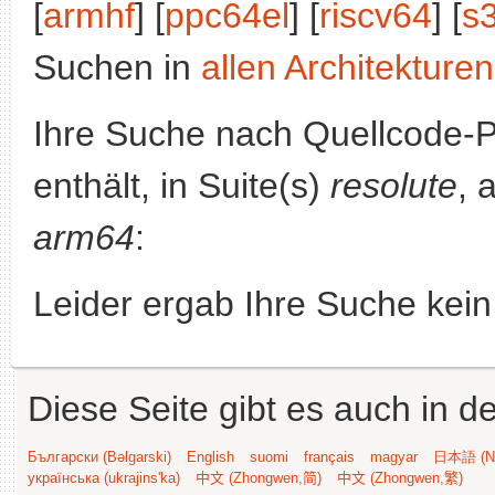
[
armhf
] [
ppc64el
] [
riscv64
] [
s
Suchen in
allen Architekturen
Ihre Suche nach Quellcode-
enthält, in Suite(s)
resolute
, 
arm64
:
Leider ergab Ihre Suche kein
Diese Seite gibt es auch in 
Български (Bəlgarski)
English
suomi
français
magyar
日本語 (Ni
українська (ukrajins'ka)
中文 (Zhongwen,简)
中文 (Zhongwen,繁)