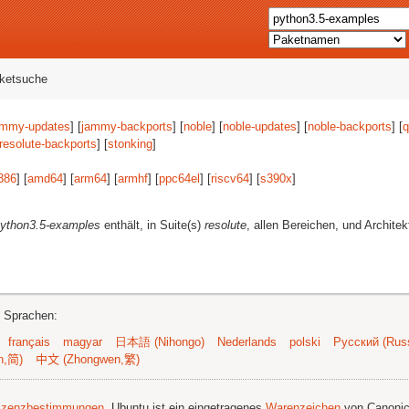
aketsuche
ammy-updates
] [
jammy-backports
] [
noble
] [
noble-updates
] [
noble-backports
] [
q
resolute-backports
] [
stonking
]
386
] [
amd64
] [
arm64
] [
armhf
] [
ppc64el
] [
riscv64
] [
s390x
]
ython3.5-examples
enthält, in Suite(s)
resolute
, allen Bereichen, und Architek
n Sprachen:
français
magyar
日本語 (Nihongo)
Nederlands
polski
Русский (Russ
n,简)
中文 (Zhongwen,繁)
izenzbestimmungen
. Ubuntu ist ein eingetragenes
Warenzeichen
von Canonic