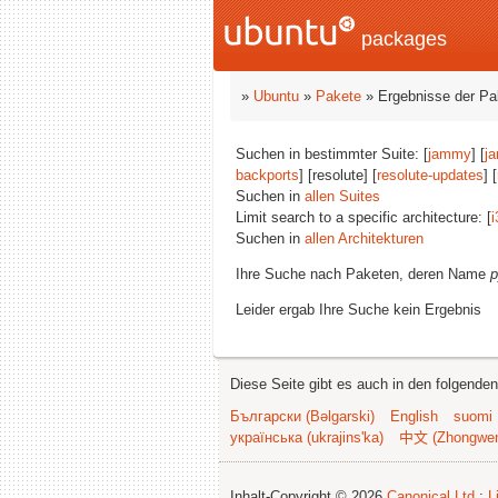
packages
»
Ubuntu
»
Pakete
» Ergebnisse der P
Suchen in bestimmter Suite: [
jammy
] [
j
backports
] [resolute] [
resolute-updates
] [
Suchen in
allen Suites
Limit search to a specific architecture: [
i
Suchen in
allen Architekturen
Ihre Suche nach Paketen, deren Name
p
Leider ergab Ihre Suche kein Ergebnis
Diese Seite gibt es auch in den folgende
Български (Bəlgarski)
English
suomi
українська (ukrajins'ka)
中文 (Zhongwe
Inhalt-Copyright © 2026
Canonical Ltd.
;
L