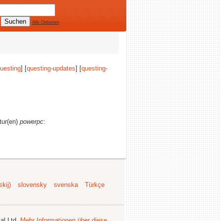
Alle Optionen
uesting
] [
questing-updates
] [
questing-
tur(en)
powerpc
:
kij)
slovensky
svenska
Türkçe
al Ltd.
Mehr Informationen über diese