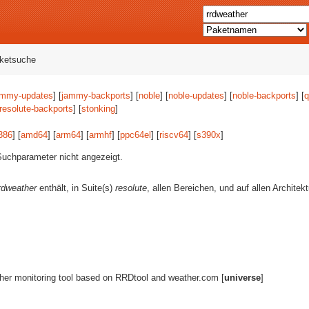
aketsuche
ammy-updates
] [
jammy-backports
] [
noble
] [
noble-updates
] [
noble-backports
] [
q
resolute-backports
] [
stonking
]
386
] [
amd64
] [
arm64
] [
armhf
] [
ppc64el
] [
riscv64
] [
s390x
]
uchparameter nicht angezeigt.
rdweather
enthält, in Suite(s)
resolute
, allen Bereichen, und auf allen Architek
her monitoring tool based on RRDtool and weather.com [
universe
]