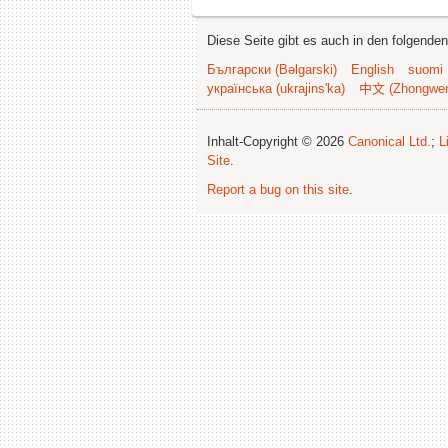
Diese Seite gibt es auch in den folgende
Български (Bəlgarski)
English
suomi
українська (ukrajins'ka)
中文 (Zhongwe
Inhalt-Copyright © 2026
Canonical Ltd.
;
L
Site
.
Report a bug on this site
.