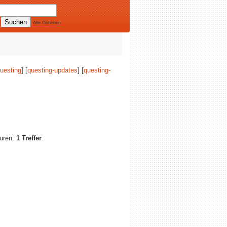
Alle Optionen
uesting
] [
questing-updates
] [
questing-
turen:
1 Treffer
.