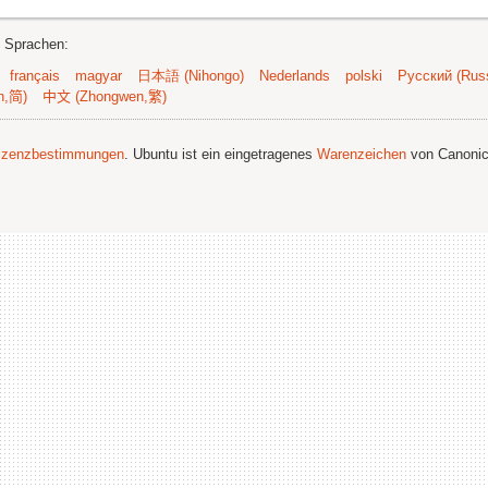
n Sprachen:
français
magyar
日本語 (Nihongo)
Nederlands
polski
Русский (Russ
n,简)
中文 (Zhongwen,繁)
izenzbestimmungen
. Ubuntu ist ein eingetragenes
Warenzeichen
von Canonic