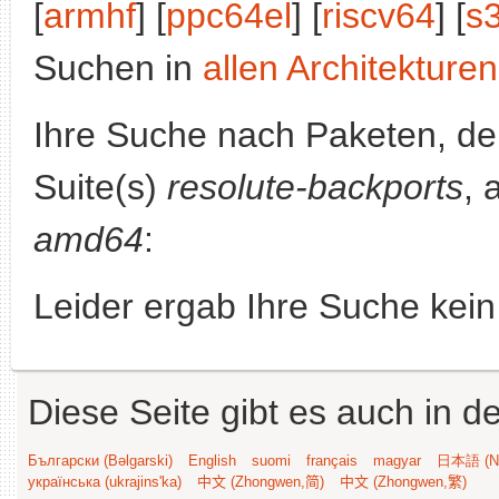
[
armhf
] [
ppc64el
] [
riscv64
] [
s
Suchen in
allen Architekturen
Ihre Suche nach Paketen, 
Suite(s)
resolute-backports
, 
amd64
:
Leider ergab Ihre Suche kein
Diese Seite gibt es auch in 
Български (Bəlgarski)
English
suomi
français
magyar
日本語 (Ni
українська (ukrajins'ka)
中文 (Zhongwen,简)
中文 (Zhongwen,繁)