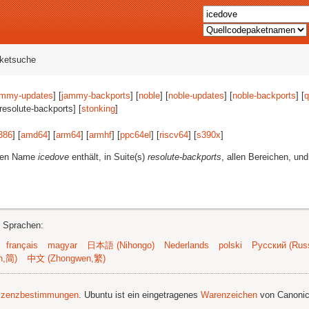
aketsuche
ammy-updates
] [
jammy-backports
] [
noble
] [
noble-updates
] [
noble-backports
] [
q
[resolute-backports] [
stonking
]
386
] [
amd64
] [
arm64
] [
armhf
] [
ppc64el
] [
riscv64
] [
s390x
]
eren Name
icedove
enthält, in Suite(s)
resolute-backports
, allen Bereichen, und
n Sprachen:
français
magyar
日本語 (Nihongo)
Nederlands
polski
Русский (Russ
n,简)
中文 (Zhongwen,繁)
izenzbestimmungen
. Ubuntu ist ein eingetragenes
Warenzeichen
von Canonic