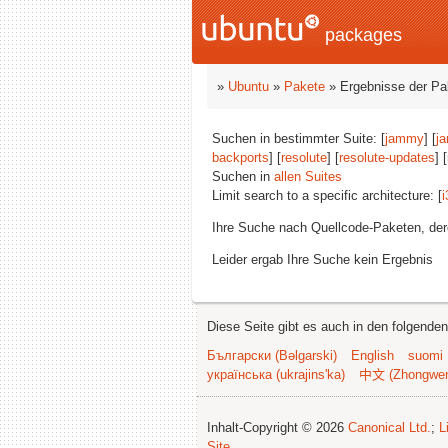
packages
»
Ubuntu
»
Pakete
» Ergebnisse der P
Suchen in bestimmter Suite: [
jammy
] [
j
backports
] [
resolute
] [
resolute-updates
] 
Suchen in
allen Suites
Limit search to a specific architecture: [
i
Ihre Suche nach Quellcode-Paketen, d
Leider ergab Ihre Suche kein Ergebnis
Diese Seite gibt es auch in den folgende
Български (Bəlgarski)
English
suomi
українська (ukrajins'ka)
中文 (Zhongwe
Inhalt-Copyright © 2026
Canonical Ltd.
;
L
Site
.