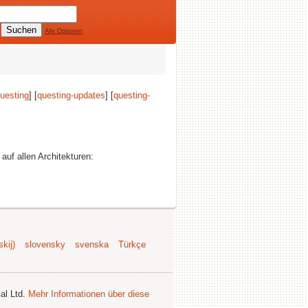
Alle Optionen
uesting
] [
questing-updates
] [
questing-
 auf allen Architekturen:
kij)
slovensky
svenska
Türkçe
al Ltd.
Mehr Informationen über diese