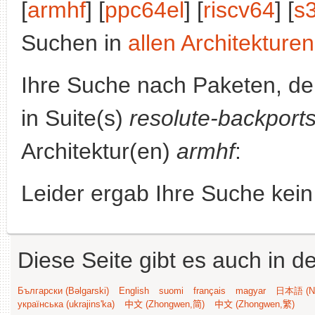
[
armhf
] [
ppc64el
] [
riscv64
] [
s
Suchen in
allen Architekturen
Ihre Suche nach Paketen, 
in Suite(s)
resolute-backport
Architektur(en)
armhf
:
Leider ergab Ihre Suche kein
Diese Seite gibt es auch in 
Български (Bəlgarski)
English
suomi
français
magyar
日本語 (Ni
українська (ukrajins'ka)
中文 (Zhongwen,简)
中文 (Zhongwen,繁)