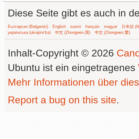
Diese Seite gibt es auch in 
Български (Bəlgarski)
English
suomi
français
magyar
日本語 (Ni
українська (ukrajins'ka)
中文 (Zhongwen,简)
中文 (Zhongwen,繁)
Inhalt-Copyright © 2026
Cano
Ubuntu ist ein eingetragenes
Mehr Informationen über dies
Report a bug on this site
.