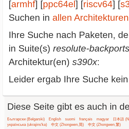
[
armhf
] [
ppc64el
] [
riscv64
] [
s
Suchen in
allen Architekturen
Ihre Suche nach Paketen, 
in Suite(s)
resolute-backport
Architektur(en)
s390x
:
Leider ergab Ihre Suche kein
Diese Seite gibt es auch in 
Български (Bəlgarski)
English
suomi
français
magyar
日本語 (Ni
українська (ukrajins'ka)
中文 (Zhongwen,简)
中文 (Zhongwen,繁)