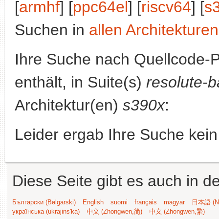
[
armhf
] [
ppc64el
] [
riscv64
] [
s
Suchen in
allen Architekturen
Ihre Suche nach Quellcode-
enthält, in Suite(s)
resolute-b
Architektur(en)
s390x
:
Leider ergab Ihre Suche kein
Diese Seite gibt es auch in 
Български (Bəlgarski)
English
suomi
français
magyar
日本語 (Ni
українська (ukrajins'ka)
中文 (Zhongwen,简)
中文 (Zhongwen,繁)