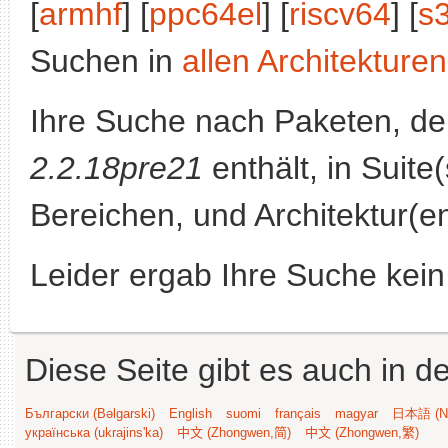
[
armhf
] [
ppc64el
] [
riscv64
] [
s
Suchen in
allen Architekturen
Ihre Suche nach Paketen, 
2.2.18pre21
enthält, in Suite
Bereichen, und Architektur(e
Leider ergab Ihre Suche kein
Diese Seite gibt es auch in 
Български (Bəlgarski)
English
suomi
français
magyar
日本語 (Ni
українська (ukrajins'ka)
中文 (Zhongwen,简)
中文 (Zhongwen,繁)