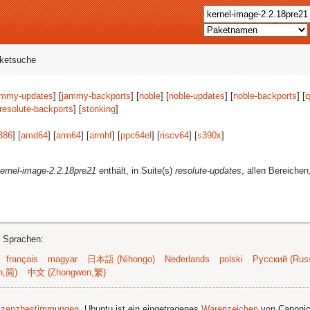
aketsuche
ammy-updates
] [
jammy-backports
] [
noble
] [
noble-updates
] [
noble-backports
] [
q
resolute-backports
] [
stonking
]
386
] [
amd64
] [
arm64
] [
armhf
] [
ppc64el
] [
riscv64
] [
s390x
]
ernel-image-2.2.18pre21
enthält, in Suite(s)
resolute-updates
, allen Bereichen
n Sprachen:
français
magyar
日本語 (Nihongo)
Nederlands
polski
Русский (Russ
n,简)
中文 (Zhongwen,繁)
izenzbestimmungen
. Ubuntu ist ein eingetragenes
Warenzeichen
von Canonic