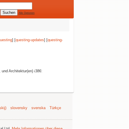
Alle Optionen
uesting
] [
questing-updates
] [
questing-
, und Architektur(en)
i386
:
kij)
slovensky
svenska
Türkçe
al Ltd.
Mehr Informationen über diese