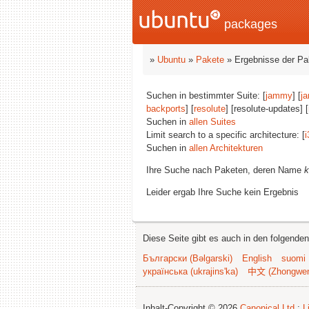
packages
»
Ubuntu
»
Pakete
» Ergebnisse der P
Suchen in bestimmter Suite: [
jammy
] [
j
backports
] [
resolute
] [resolute-updates] [
Suchen in
allen Suites
Limit search to a specific architecture: [
i
Suchen in
allen Architekturen
Ihre Suche nach Paketen, deren Name
k
Leider ergab Ihre Suche kein Ergebnis
Diese Seite gibt es auch in den folgende
Български (Bəlgarski)
English
suomi
українська (ukrajins'ka)
中文 (Zhongwe
Inhalt-Copyright © 2026
Canonical Ltd.
;
L