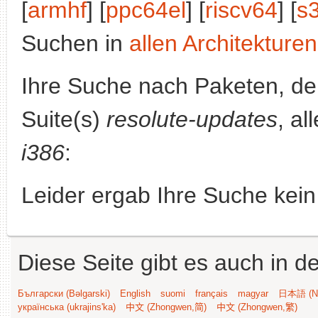
[
armhf
] [
ppc64el
] [
riscv64
] [
s
Suchen in
allen Architekturen
Ihre Suche nach Paketen, 
Suite(s)
resolute-updates
, al
i386
:
Leider ergab Ihre Suche kein
Diese Seite gibt es auch in 
Български (Bəlgarski)
English
suomi
français
magyar
日本語 (Ni
українська (ukrajins'ka)
中文 (Zhongwen,简)
中文 (Zhongwen,繁)