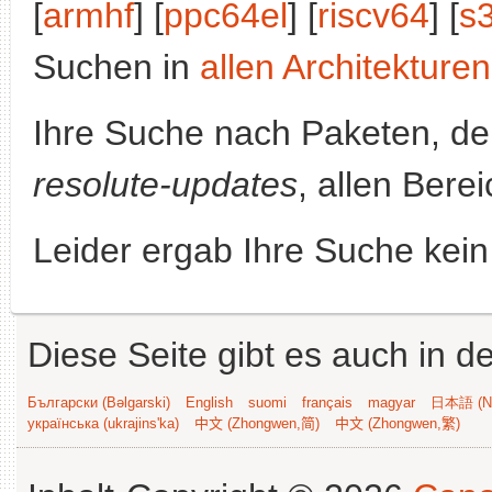
[
armhf
] [
ppc64el
] [
riscv64
] [
s
Suchen in
allen Architekturen
Ihre Suche nach Paketen, 
resolute-updates
, allen Bere
Leider ergab Ihre Suche kein
Diese Seite gibt es auch in 
Български (Bəlgarski)
English
suomi
français
magyar
日本語 (Ni
українська (ukrajins'ka)
中文 (Zhongwen,简)
中文 (Zhongwen,繁)