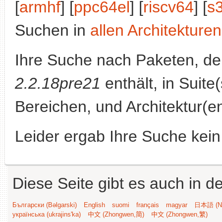
[
armhf
] [
ppc64el
] [
riscv64
] [
s
Suchen in
allen Architekturen
Ihre Suche nach Paketen, 
2.2.18pre21
enthält, in Suite
Bereichen, und Architektur(e
Leider ergab Ihre Suche kein
Diese Seite gibt es auch in 
Български (Bəlgarski)
English
suomi
français
magyar
日本語 (Ni
українська (ukrajins'ka)
中文 (Zhongwen,简)
中文 (Zhongwen,繁)