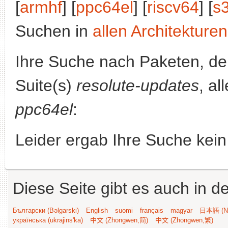
[
armhf
] [
ppc64el
] [
riscv64
] [
s
Suchen in
allen Architekturen
Ihre Suche nach Paketen, 
Suite(s)
resolute-updates
, al
ppc64el
:
Leider ergab Ihre Suche kein
Diese Seite gibt es auch in 
Български (Bəlgarski)
English
suomi
français
magyar
日本語 (Ni
українська (ukrajins'ka)
中文 (Zhongwen,简)
中文 (Zhongwen,繁)