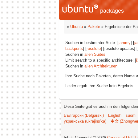
packages
»
Ubuntu
»
Pakete
» Ergebnisse der P
Suchen in bestimmter Suite: [
jammy
] [
j
backports
] [
resolute
] [resolute-updates] [
Suchen in
allen Suites
Limit search to a specific architecture: [
i
Suchen in
allen Architekturen
Ihre Suche nach Paketen, deren Name
w
Leider ergab Ihre Suche kein Ergebnis
Diese Seite gibt es auch in den folgende
Български (Bəlgarski)
English
suomi
українська (ukrajins'ka)
中文 (Zhongwe
Inhalt-Copyright © 2026
Canonical Ltd.
;
L