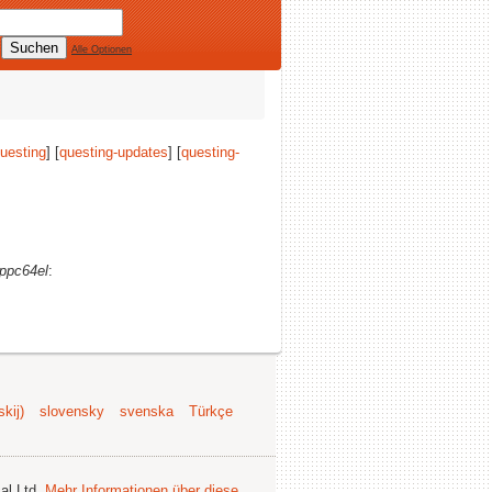
Alle Optionen
uesting
] [
questing-updates
] [
questing-
ppc64el
:
kij)
slovensky
svenska
Türkçe
al Ltd.
Mehr Informationen über diese