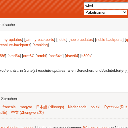
aketsuche
ammy-updates
] [
jammy-backports
] [
noble
] [
noble-updates
] [
noble-backports
] [
q
resolute-backports
] [
stonking
]
386
] [
amd64
] [
arm64
] [
armhf
] [
ppc64el
] [
riscv64
] [
s390x
]
icd
enthält, in Suite(s)
resolute-updates
, allen Bereichen, und Architektur(en)
n Sprachen:
français
magyar
日本語 (Nihongo)
Nederlands
polski
Русский (Russ
n,简)
中文 (Zhongwen,繁)
izenzbestimmungen
. Ubuntu ist ein eingetragenes
Warenzeichen
von Canonic