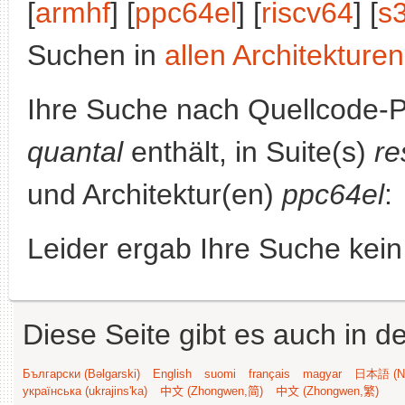
[
armhf
] [
ppc64el
] [
riscv64
] [
s
Suchen in
allen Architekturen
Ihre Suche nach Quellcode-
quantal
enthält, in Suite(s)
re
und Architektur(en)
ppc64el
:
Leider ergab Ihre Suche kein
Diese Seite gibt es auch in 
Български (Bəlgarski)
English
suomi
français
magyar
日本語 (Ni
українська (ukrajins'ka)
中文 (Zhongwen,简)
中文 (Zhongwen,繁)