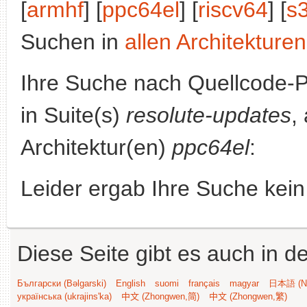
[
armhf
] [
ppc64el
] [
riscv64
] [
s
Suchen in
allen Architekturen
Ihre Suche nach Quellcode-
in Suite(s)
resolute-updates
,
Architektur(en)
ppc64el
:
Leider ergab Ihre Suche kein
Diese Seite gibt es auch in 
Български (Bəlgarski)
English
suomi
français
magyar
日本語 (Ni
українська (ukrajins'ka)
中文 (Zhongwen,简)
中文 (Zhongwen,繁)