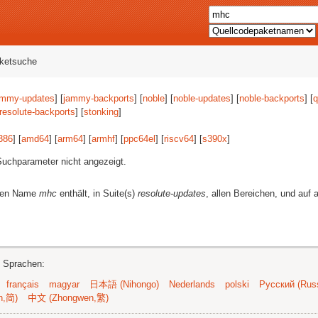
aketsuche
ammy-updates
] [
jammy-backports
] [
noble
] [
noble-updates
] [
noble-backports
] [
q
resolute-backports
] [
stonking
]
386
] [
amd64
] [
arm64
] [
armhf
] [
ppc64el
] [
riscv64
] [
s390x
]
uchparameter nicht angezeigt.
eren Name
mhc
enthält, in Suite(s)
resolute-updates
, allen Bereichen, und auf a
n Sprachen:
français
magyar
日本語 (Nihongo)
Nederlands
polski
Русский (Russ
n,简)
中文 (Zhongwen,繁)