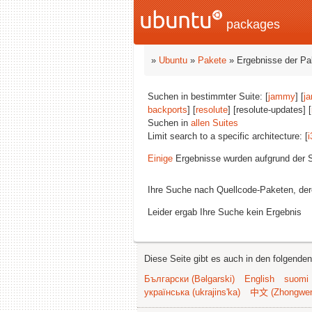
packages
»
Ubuntu
»
Pakete
» Ergebnisse der P
Suchen in bestimmter Suite: [
jammy
] [
j
backports
] [
resolute
] [resolute-updates] [
Suchen in
allen Suites
Limit search to a specific architecture: [
i
Einige
Ergebnisse wurden aufgrund der S
Ihre Suche nach Quellcode-Paketen, d
Leider ergab Ihre Suche kein Ergebnis
Diese Seite gibt es auch in den folgende
Български (Bəlgarski)
English
suomi
українська (ukrajins'ka)
中文 (Zhongwe