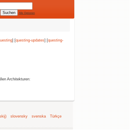
Alle Optionen
uesting
] [
questing-updates
] [
questing-
llen Architekturen:
kij)
slovensky
svenska
Türkçe