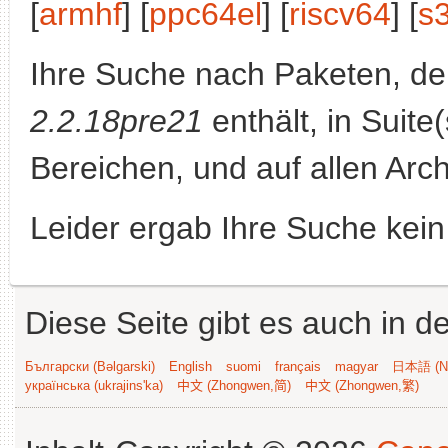
[
armhf
] [
ppc64el
] [
riscv64
] [
s
Ihre Suche nach Paketen, 
2.2.18pre21
enthält, in Suite
Bereichen, und auf allen Arch
Leider ergab Ihre Suche kein
Diese Seite gibt es auch in 
Български (Bəlgarski)
English
suomi
français
magyar
日本語 (Ni
українська (ukrajins'ka)
中文 (Zhongwen,简)
中文 (Zhongwen,繁)