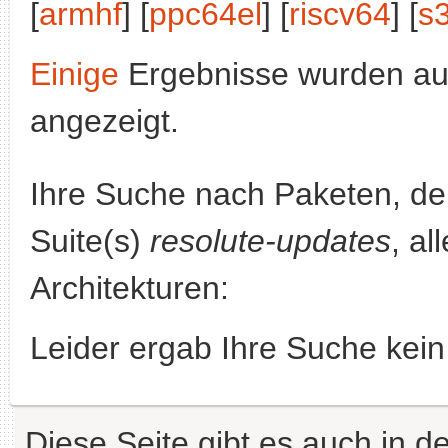
[
armhf
] [
ppc64el
] [
riscv64
] [
s
Einige
Ergebnisse wurden au
angezeigt.
Ihre Suche nach Paketen, 
Suite(s)
resolute-updates
, al
Architekturen:
Leider ergab Ihre Suche kein
Diese Seite gibt es auch in 