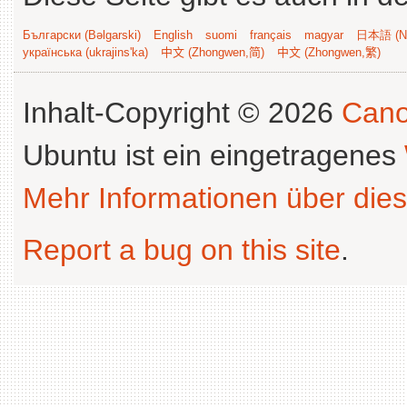
Български (Bəlgarski)
English
suomi
français
magyar
日本語 (Ni
українська (ukrajins'ka)
中文 (Zhongwen,简)
中文 (Zhongwen,繁)
Inhalt-Copyright © 2026
Cano
Ubuntu ist ein eingetragenes
Mehr Informationen über dies
Report a bug on this site
.