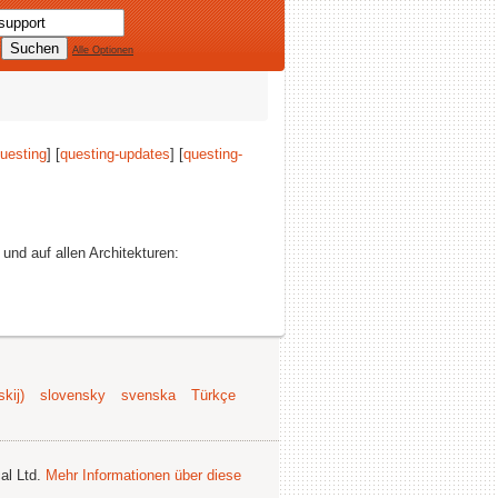
Alle Optionen
uesting
] [
questing-updates
] [
questing-
 und auf allen Architekturen:
kij)
slovensky
svenska
Türkçe
al Ltd.
Mehr Informationen über diese