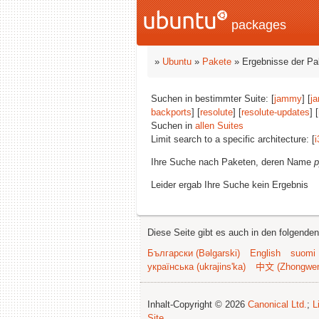
packages
»
Ubuntu
»
Pakete
» Ergebnisse der P
Suchen in bestimmter Suite: [
jammy
] [
j
backports
] [
resolute
] [
resolute-updates
] [
Suchen in
allen Suites
Limit search to a specific architecture: [
i
Ihre Suche nach Paketen, deren Name
p
Leider ergab Ihre Suche kein Ergebnis
Diese Seite gibt es auch in den folgende
Български (Bəlgarski)
English
suomi
українська (ukrajins'ka)
中文 (Zhongwe
Inhalt-Copyright © 2026
Canonical Ltd.
;
L
Site
.