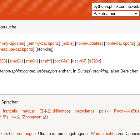
aketsuche
ammy-updates
] [
jammy-backports
] [
noble
] [
noble-updates
] [
noble-backports
] [
q
resolute-backports
] [stonking]
386
] [
amd64
] [
arm64
] [
armhf
] [
ppc64el
] [
riscv64
] [
s390x
]
ython-sphinxcontrib.websupport
enthält, in Suite(s)
stonking
, allen Bereichen,
n Sprachen:
français
magyar
日本語 (Nihongo)
Nederlands
polski
Русский (Russ
n,简)
中文 (Zhongwen,繁)
izenzbestimmungen
. Ubuntu ist ein eingetragenes
Warenzeichen
von Canonic