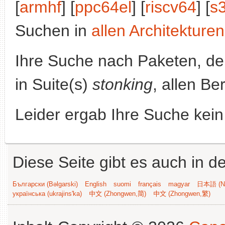
[
armhf
] [
ppc64el
] [
riscv64
] [
s
Suchen in
allen Architekturen
Ihre Suche nach Paketen, 
in Suite(s)
stonking
, allen Be
Leider ergab Ihre Suche kein
Diese Seite gibt es auch in 
Български (Bəlgarski)
English
suomi
français
magyar
日本語 (Ni
українська (ukrajins'ka)
中文 (Zhongwen,简)
中文 (Zhongwen,繁)