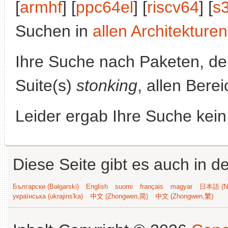
[
armhf
] [
ppc64el
] [
riscv64
] [
s
Suchen in
allen Architekturen
Ihre Suche nach Paketen, 
Suite(s)
stonking
, allen Bere
Leider ergab Ihre Suche kein
Diese Seite gibt es auch in 
Български (Bəlgarski)
English
suomi
français
magyar
日本語 (Ni
українська (ukrajins'ka)
中文 (Zhongwen,简)
中文 (Zhongwen,繁)