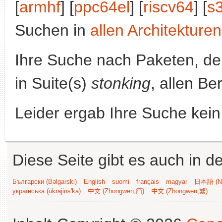
[
armhf
] [
ppc64el
] [
riscv64
] [
s
Suchen in
allen Architekturen
Ihre Suche nach Paketen, 
in Suite(s)
stonking
, allen Be
Leider ergab Ihre Suche kein
Diese Seite gibt es auch in 
Български (Bəlgarski)
English
suomi
français
magyar
日本語 (Ni
українська (ukrajins'ka)
中文 (Zhongwen,简)
中文 (Zhongwen,繁)