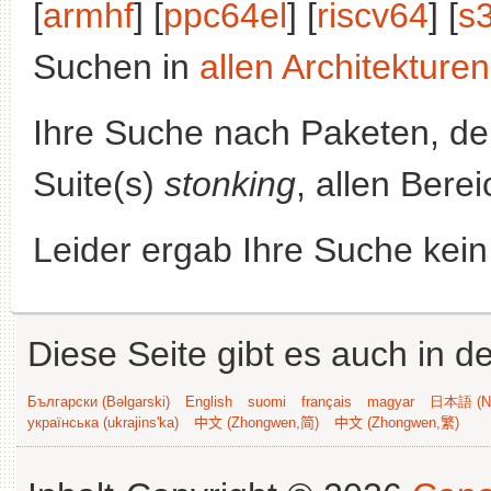
[
armhf
] [
ppc64el
] [
riscv64
] [
s
Suchen in
allen Architekturen
Ihre Suche nach Paketen, 
Suite(s)
stonking
, allen Bere
Leider ergab Ihre Suche kein
Diese Seite gibt es auch in 
Български (Bəlgarski)
English
suomi
français
magyar
日本語 (Ni
українська (ukrajins'ka)
中文 (Zhongwen,简)
中文 (Zhongwen,繁)