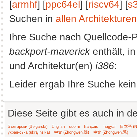
[
armhf
] [
ppc64el
] [
riscv64
] [
s
Suchen in
allen Architekturen
Ihre Suche nach Quellcode-
backport-maverick
enthält, in
und Architektur(en)
i386
:
Leider ergab Ihre Suche kein
Diese Seite gibt es auch in 
Български (Bəlgarski)
English
suomi
français
magyar
日本語 (Ni
українська (ukrajins'ka)
中文 (Zhongwen,简)
中文 (Zhongwen,繁)