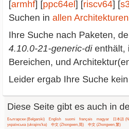
[
armhf
] [
ppc64el
] [
riscv64
] [
s
Suchen in
allen Architekturen
Ihre Suche nach Paketen, 
4.10.0-21-generic-di
enthält, 
Bereichen, und Architektur(e
Leider ergab Ihre Suche kein
Diese Seite gibt es auch in 
Български (Bəlgarski)
English
suomi
français
magyar
日本語 (Ni
українська (ukrajins'ka)
中文 (Zhongwen,简)
中文 (Zhongwen,繁)