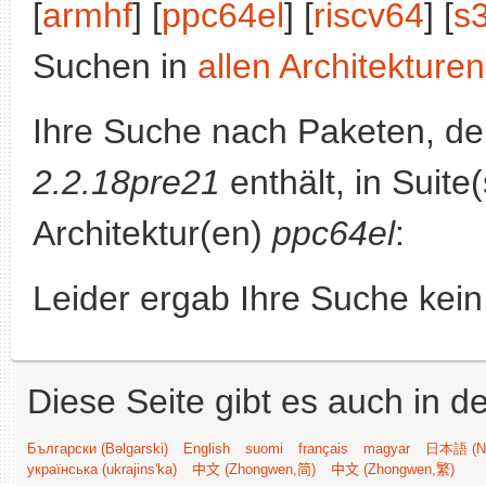
[
armhf
] [
ppc64el
] [
riscv64
] [
s
Suchen in
allen Architekturen
Ihre Suche nach Paketen, 
2.2.18pre21
enthält, in Suite
Architektur(en)
ppc64el
:
Leider ergab Ihre Suche kein
Diese Seite gibt es auch in 
Български (Bəlgarski)
English
suomi
français
magyar
日本語 (Ni
українська (ukrajins'ka)
中文 (Zhongwen,简)
中文 (Zhongwen,繁)