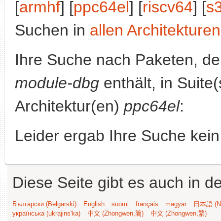
[
armhf
] [
ppc64el
] [
riscv64
] [
s
Suchen in
allen Architekturen
Ihre Suche nach Paketen, 
module-dbg
enthält, in Suite
Architektur(en)
ppc64el
:
Leider ergab Ihre Suche kein
Diese Seite gibt es auch in 
Български (Bəlgarski)
English
suomi
français
magyar
日本語 (Ni
українська (ukrajins'ka)
中文 (Zhongwen,简)
中文 (Zhongwen,繁)