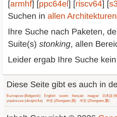
[
armhf
] [
ppc64el
] [
riscv64
] [
s
Suchen in
allen Architekturen
Ihre Suche nach Paketen, 
Suite(s)
stonking
, allen Bere
Leider ergab Ihre Suche kein
Diese Seite gibt es auch in 
Български (Bəlgarski)
English
suomi
français
magyar
日本語 (Ni
українська (ukrajins'ka)
中文 (Zhongwen,简)
中文 (Zhongwen,繁)