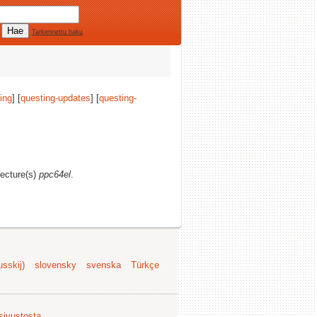
Tarkennettu haku
ing
] [
questing-updates
] [
questing-
tecture(s)
ppc64el
.
sskij)
slovensky
svenska
Türkçe
 sivustosta
.