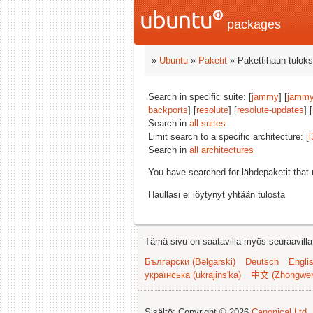
packages
»
Ubuntu
»
Paketit
» Pakettihaun tuloks
Search in specific suite: [
jammy
] [
jammy
backports
] [
resolute
] [
resolute-updates
] [
Search in
all suites
Limit search to a specific architecture: [
i
Search in
all architectures
You have searched for lähdepaketit tha
Haullasi ei löytynyt yhtään tulosta
Tämä sivu on saatavilla myös seuraavilla k
Български (Bəlgarski)
Deutsch
Engli
українська (ukrajins'ka)
中文 (Zhongwe
Sisältö: Copyright © 2026
Canonical Ltd.