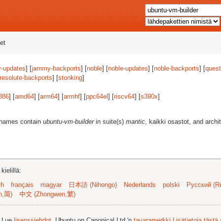
et
-updates
] [
jammy-backports
] [
noble
] [
noble-updates
] [
noble-backports
] [
quest
resolute-backports
] [
stonking
]
386
] [
amd64
] [
arm64
] [
armhf
] [
ppc64el
] [
riscv64
] [
s390x
]
t names contain
ubuntu-vm-builder
in suite(s)
mantic
, kaikki osastot, and archi
ielillä:
sh
français
magyar
日本語 (Nihongo)
Nederlands
polski
Русский (Ru
n,简)
中文 (Zhongwen,繁)
. Lue
lisenssiehdot
. Ubuntu on Canonical Ltd.'n
tavaramerkki
Lisätietoja tästä