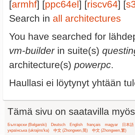
[
armhf
] [
ppc64el
] [
riscv64
] [
s
Search in
all architectures
You have searched for lähde
vm-builder
in suite(s)
questin
architecture(s)
powerpc
.
Haullasi ei löytynyt yhtään tu
Tämä sivu on saatavilla myös s
Български (Bəlgarski)
Deutsch
English
français
magyar
日本語 (
українська (ukrajins'ka)
中文 (Zhongwen,简)
中文 (Zhongwen,繁)