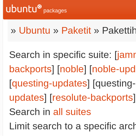
packages
»
Ubuntu
»
Paketit
» Paketti
Search in specific suite: [
jam
backports
] [
noble
] [
noble-upd
[
questing-updates
] [questing
updates
] [
resolute-backports
]
Search in
all suites
Limit search to a specific arch