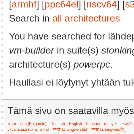
[
armhf
] [
ppc64el
] [
riscv64
] [
s
Search in
all architectures
You have searched for lähde
vm-builder
in suite(s)
stonkin
architecture(s)
powerpc
.
Haullasi ei löytynyt yhtään tu
Tämä sivu on saatavilla myös s
Български (Bəlgarski)
Deutsch
English
français
magyar
日本語 (
українська (ukrajins'ka)
中文 (Zhongwen,简)
中文 (Zhongwen,繁)