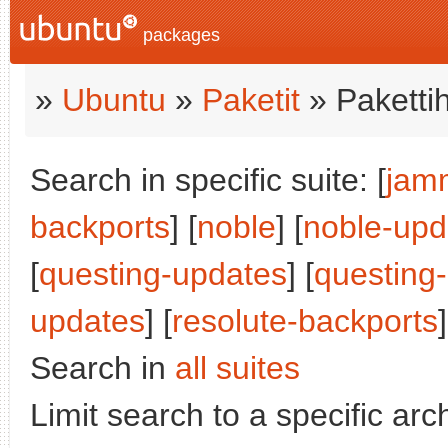
packages
»
Ubuntu
»
Paketit
» Paketti
Search in specific suite: [
jam
backports
] [
noble
] [
noble-upd
[
questing-updates
] [
questing
updates
] [
resolute-backports
Search in
all suites
Limit search to a specific arch