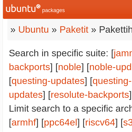
packages
»
Ubuntu
»
Paketit
» Paketti
Search in specific suite: [
jam
backports
] [
noble
] [
noble-upd
[
questing-updates
] [
questing
updates
] [
resolute-backports
]
Limit search to a specific arch
[
armhf
] [
ppc64el
] [
riscv64
] [
s