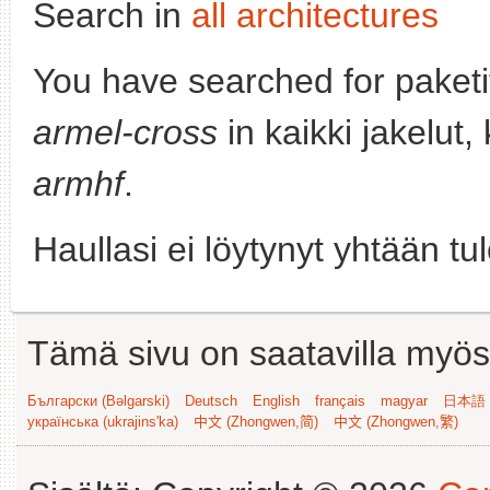
Search in
all architectures
You have searched for paket
armel-cross
in kaikki jakelut,
armhf
.
Haullasi ei löytynyt yhtään tu
Tämä sivu on saatavilla myös s
Български (Bəlgarski)
Deutsch
English
français
magyar
日本語 (
українська (ukrajins'ka)
中文 (Zhongwen,简)
中文 (Zhongwen,繁)