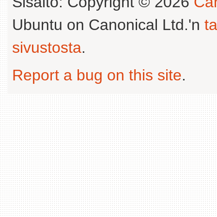
Sisältö: Copyright © 2026
Can
Ubuntu on Canonical Ltd.'n
t
sivustosta
.
Report a bug on this site
.