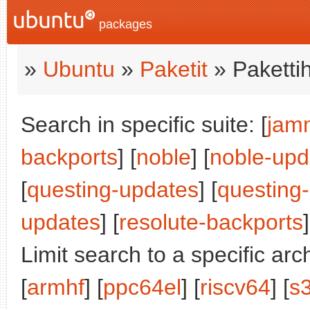
packages
»
Ubuntu
»
Paketit
» Paketti
Search in specific suite: [
jam
backports
] [
noble
] [
noble-upd
[
questing-updates
] [
questing
updates
] [
resolute-backports
]
Limit search to a specific arch
[
armhf
] [
ppc64el
] [
riscv64
] [
s