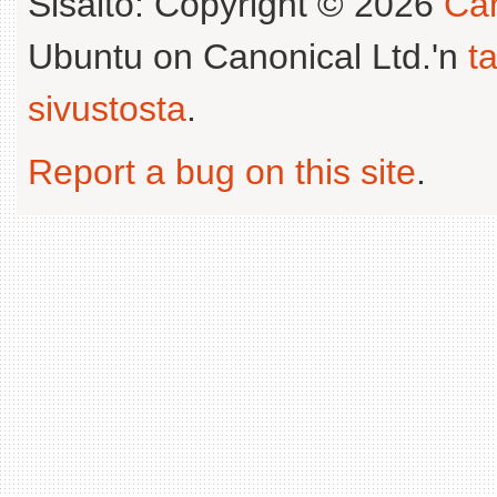
Sisältö: Copyright © 2026
Can
Ubuntu on Canonical Ltd.'n
t
sivustosta
.
Report a bug on this site
.