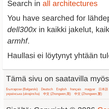
Search in
all architectures
You have searched for lähde
dell300x
in kaikki jakelut, kai
armhf
.
Haullasi ei löytynyt yhtään tu
Tämä sivu on saatavilla myös s
Български (Bəlgarski)
Deutsch
English
français
magyar
日本語 (
українська (ukrajins'ka)
中文 (Zhongwen,简)
中文 (Zhongwen,繁)