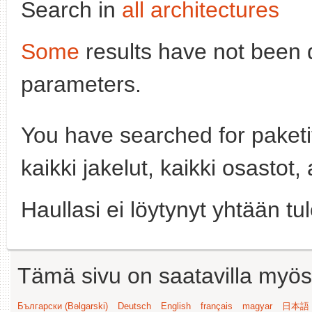
Search in
all architectures
Some
results have not been 
parameters.
You have searched for paket
kaikki jakelut, kaikki osastot
Haullasi ei löytynyt yhtään tu
Tämä sivu on saatavilla myös s
Български (Bəlgarski)
Deutsch
English
français
magyar
日本語 (