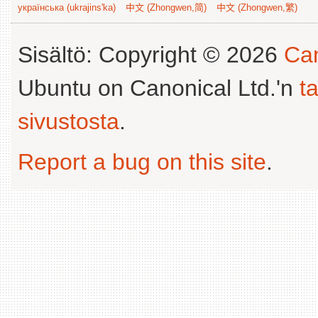
українська (ukrajins'ka)
中文 (Zhongwen,简)
中文 (Zhongwen,繁)
Sisältö: Copyright © 2026
Can
Ubuntu on Canonical Ltd.'n
t
sivustosta
.
Report a bug on this site
.