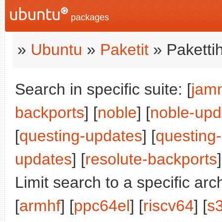
packages
»
Ubuntu
»
Paketit
» Paketti
Search in specific suite: [
jam
backports
] [
noble
] [
noble-upd
[
questing-updates
] [
questing
updates
] [
resolute-backports
]
Limit search to a specific arch
[
armhf
] [
ppc64el
] [
riscv64
] [
s