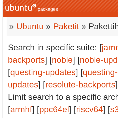
packages
»
Ubuntu
»
Paketit
» Paketti
Search in specific suite: [
jam
backports
] [
noble
] [
noble-upd
[
questing-updates
] [
questing
updates
] [
resolute-backports
]
Limit search to a specific arch
[
armhf
] [
ppc64el
] [
riscv64
] [
s