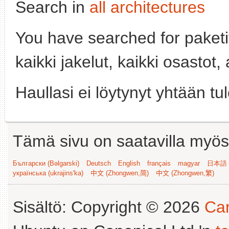
Search in
all architectures
You have searched for paket
kaikki jakelut, kaikki osastot
Haullasi ei löytynyt yhtään tu
Tämä sivu on saatavilla myös s
Български (Bəlgarski)
Deutsch
English
français
magyar
日本語 (
українська (ukrajins'ka)
中文 (Zhongwen,简)
中文 (Zhongwen,繁)
Sisältö: Copyright © 2026
Can