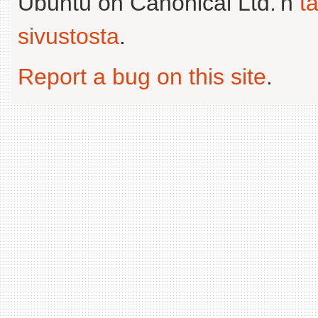
Ubuntu on Canonical Ltd.'n
t
sivustosta
.
Report a bug on this site
.