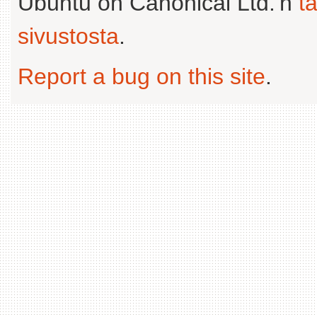
Ubuntu on Canonical Ltd.'n
t
sivustosta
.
Report a bug on this site
.