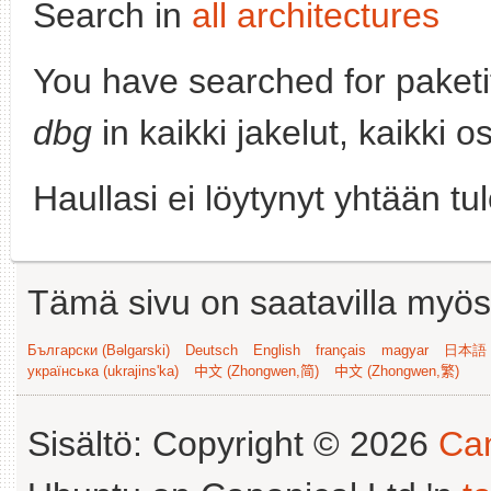
Search in
all architectures
You have searched for paket
dbg
in kaikki jakelut, kaikki 
Haullasi ei löytynyt yhtään tu
Tämä sivu on saatavilla myös s
Български (Bəlgarski)
Deutsch
English
français
magyar
日本語 (
українська (ukrajins'ka)
中文 (Zhongwen,简)
中文 (Zhongwen,繁)
Sisältö: Copyright © 2026
Can