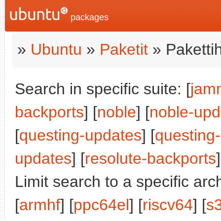
packages
»
Ubuntu
»
Paketit
» Paketti
Search in specific suite: [
jam
backports
] [
noble
] [
noble-upd
[
questing-updates
] [
questing
updates
] [
resolute-backports
]
Limit search to a specific arch
[
armhf
] [
ppc64el
] [
riscv64
] [
s