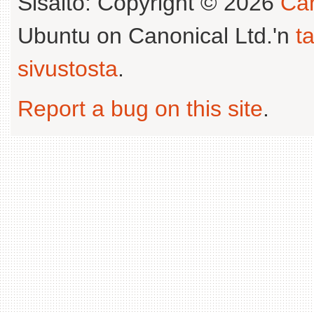
Sisältö: Copyright © 2026
Can
Ubuntu on Canonical Ltd.'n
t
sivustosta
.
Report a bug on this site
.