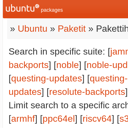
packages
»
Ubuntu
»
Paketit
» Paketti
Search in specific suite: [
jam
backports
] [
noble
] [
noble-upd
[
questing-updates
] [
questing
updates
] [
resolute-backports
]
Limit search to a specific arch
[
armhf
] [
ppc64el
] [
riscv64
] [
s