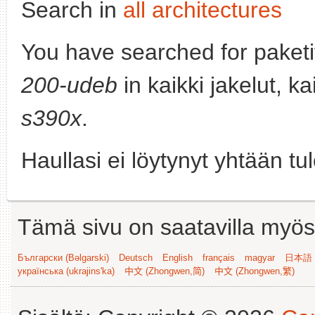
Search in
all architectures
You have searched for paket
200-udeb
in kaikki jakelut, k
s390x
.
Haullasi ei löytynyt yhtään tu
Tämä sivu on saatavilla myös s
Български (Bəlgarski)
Deutsch
English
français
magyar
日本語 (
українська (ukrajins'ka)
中文 (Zhongwen,简)
中文 (Zhongwen,繁)