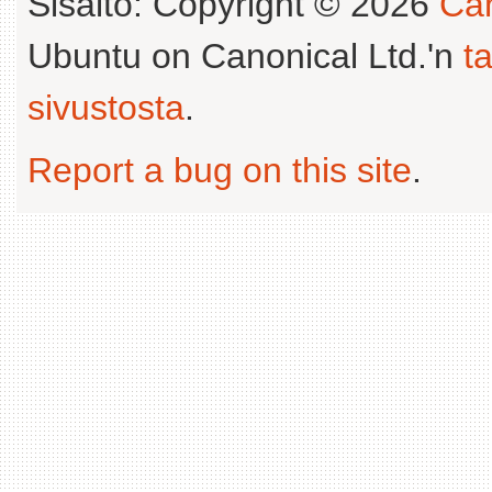
Sisältö: Copyright © 2026
Can
Ubuntu on Canonical Ltd.'n
t
sivustosta
.
Report a bug on this site
.