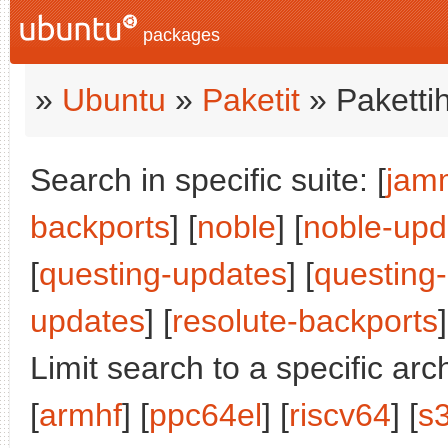
packages
»
Ubuntu
»
Paketit
» Paketti
Search in specific suite: [
jam
backports
] [
noble
] [
noble-upd
[
questing-updates
] [
questing
updates
] [
resolute-backports
]
Limit search to a specific arch
[
armhf
] [
ppc64el
] [
riscv64
] [
s