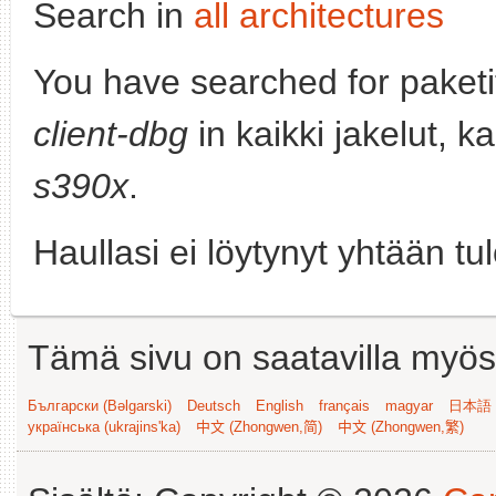
Search in
all architectures
You have searched for paket
client-dbg
in kaikki jakelut, k
s390x
.
Haullasi ei löytynyt yhtään tu
Tämä sivu on saatavilla myös s
Български (Bəlgarski)
Deutsch
English
français
magyar
日本語 (
українська (ukrajins'ka)
中文 (Zhongwen,简)
中文 (Zhongwen,繁)