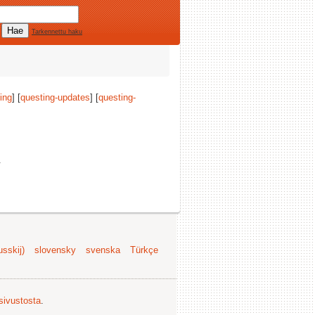
Tarkennettu haku
ing
] [
questing-updates
] [
questing-
.
sskij)
slovensky
svenska
Türkçe
 sivustosta
.