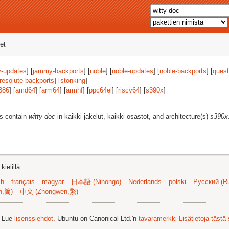
et
-updates
] [
jammy-backports
] [
noble
] [
noble-updates
] [
noble-backports
] [
quest
resolute-backports
] [
stonking
]
386
] [
amd64
] [
arm64
] [
armhf
] [
ppc64el
] [
riscv64
] [
s390x
]
es contain
witty-doc
in kaikki jakelut, kaikki osastot, and architecture(s)
s390x
ielillä:
sh
français
magyar
日本語 (Nihongo)
Nederlands
polski
Русский (Ru
n,简)
中文 (Zhongwen,繁)
. Lue
lisenssiehdot
. Ubuntu on Canonical Ltd.'n
tavaramerkki
Lisätietoja tästä