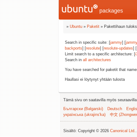
packages
»
Ubuntu
»
Paketit
» Pakettihaun tuloks
Search in specific suite: [
jammy
] [
jammy
backports
] [
resolute
] [
resolute-updates
] [
Limit search to a specific architecture: [
i
Search in
all architectures
You have searched for paketit that nam
Haullasi ei löytynyt yhtään tulosta
Tämä sivu on saatavilla myös seuraavilla k
Български (Bəlgarski)
Deutsch
Engli
українська (ukrajins'ka)
中文 (Zhongwe
Sisältö: Copyright © 2026
Canonical Ltd.