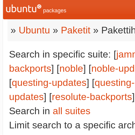
packages
»
Ubuntu
»
Paketit
» Paketti
Search in specific suite: [
jam
backports
] [
noble
] [
noble-upd
[
questing-updates
] [
questing
updates
] [
resolute-backports
]
Search in
all suites
Limit search to a specific arch