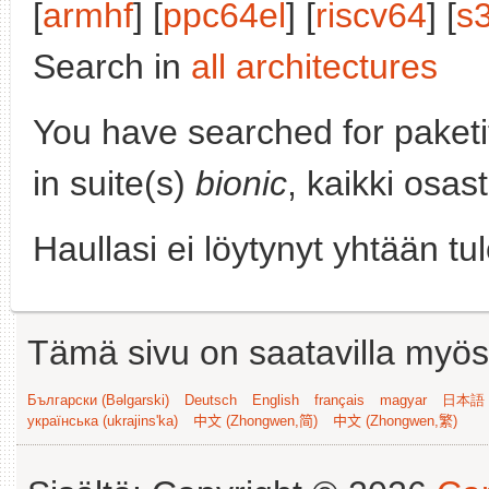
[
armhf
] [
ppc64el
] [
riscv64
] [
s
Search in
all architectures
You have searched for paket
in suite(s)
bionic
, kaikki osas
Haullasi ei löytynyt yhtään tu
Tämä sivu on saatavilla myös s
Български (Bəlgarski)
Deutsch
English
français
magyar
日本語 (
українська (ukrajins'ka)
中文 (Zhongwen,简)
中文 (Zhongwen,繁)