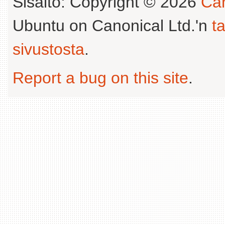
Sisältö: Copyright © 2026
Can
Ubuntu on Canonical Ltd.'n
t
sivustosta
.
Report a bug on this site
.