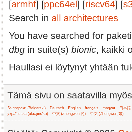
[
armhf
] [
ppc64el
] [
riscv64
] [
s
Search in
all architectures
You have searched for paket
dbg
in suite(s)
bionic
, kaikki
Haullasi ei löytynyt yhtään tu
Tämä sivu on saatavilla myös s
Български (Bəlgarski)
Deutsch
English
français
magyar
日本語 (
українська (ukrajins'ka)
中文 (Zhongwen,简)
中文 (Zhongwen,繁)