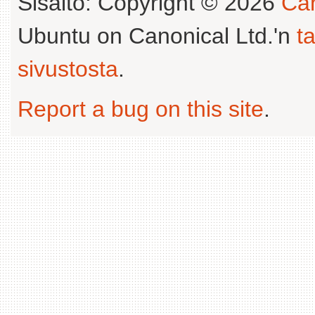
Sisältö: Copyright © 2026
Can
Ubuntu on Canonical Ltd.'n
t
sivustosta
.
Report a bug on this site
.