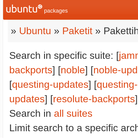
packages
»
Ubuntu
»
Paketit
» Paketti
Search in specific suite: [
jam
backports
] [
noble
] [
noble-upd
[
questing-updates
] [
questing
updates
] [
resolute-backports
]
Search in
all suites
Limit search to a specific arch